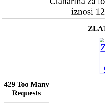
Članarina za l
iznosi 1
ZLA