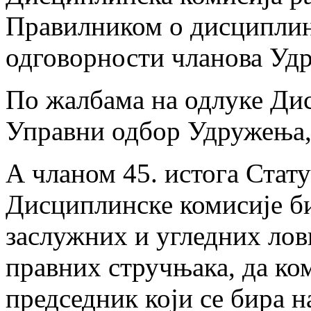
Правилником о дисциплинс
одговорности чланова Уд
По жалбама на одлуке Ди
Управни одбор Удружења, 
А чланом 45. истога Стату
Дисциплинске комисије б
заслужних и угледних лов
правних стручњака, да ком
председник који се бира н