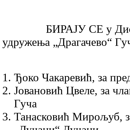
БИРАЈУ СЕ у Дисципл
удружења „Драгачево“ Гу
Ђоко Чакаревић, за пре
Јовановић Цвеле, за чл
Гуча
Танасковић Мирољуб, з
„Лучани“ Лучани