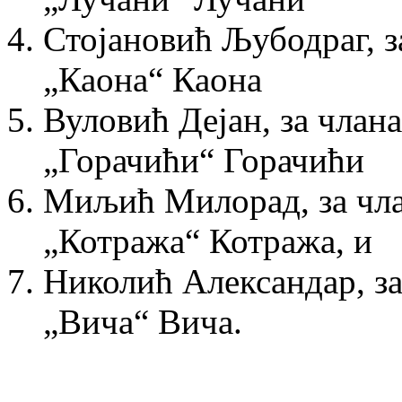
Стојановић Љубодраг, з
„Каона“ Каона
Вуловић Дејан, за члан
„Горачићи“ Горачићи
Миљић Милорад, за чла
„Котража“ Котража, и
Николић Александар, за
„Вича“ Вича.