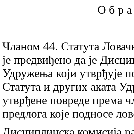
О б р а
Чланом 44. Статута Ловач
је предвиђено да је Дисц
Удружења који утврђује п
Статута и других аката У
утврђене повреде према 
предлога које подносе ло
Дисциплинска комисија ра