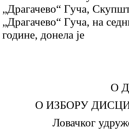
„Драгачево“ Гуча, Скупш
„Драгачево“ Гуча, на седн
године, донела је
О Д
О ИЗБОРУ ДИСЦ
Ловачког удруж