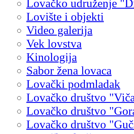
Lovačko udruženje "D
Lovište i objekti
Video galerija
Vek lovstva
Kinologija
Sabor žena lovaca
Lovački podmladak
Lovačko društvo "Vič
Lovačko društvo "Gora
Lovačko društvo "Guč